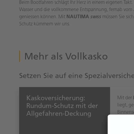
Beim Bootfahren schlägt Ihr Herz in einem eigenen Takt.
Wasser und die vollkommene Entspannung, fernab vom Al
geniessen können. Mit
NAUTIMA
müssen Sie sich
SWISS
Schutz kümmern wir uns.
Mehr als Vollkasko
Setzen Sie auf eine Spezialversi
Kaskoversicherung:
Mit der
Rundum-Schutz mit der
liegt, g
Binnens
Allgefahren-Deckung
Binneng
Die N