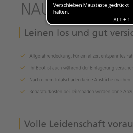
Leinen los und gut versi
Allgefahrendeckung. Für ein allzeit entspanntes Fa
Ihr Boot ist auch während der Einlagerung versiche
Nach einem Totalschaden keine Abstriche machen – 
Reparaturkosten bei Teilschäden werden ohne Abzüg
Volle Leidenschaft vorau