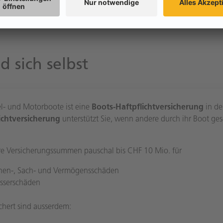
d sich selbst
el- und Motorboote ist eine
Boots-Haftpflichtversicherung
in de
ichtversicherung
unterstützt Sie, wenn andere durch ihr Boot g
e Versicherungssummen pauschal bis CHF 10 Mio. für
nen-, Sach- und Vermögensschäden
sserschäden
chert sind ausserdem: