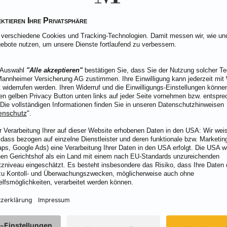
se. Versichert sind zum Beispiel:
hr anzeigen
em versicherten Schaden fallen manchmal
zusätzliche Kosten
an,
piel:
hr anzeigen
lverlust sowie Schäden an persönlichen Effekten entfällt der Selbst