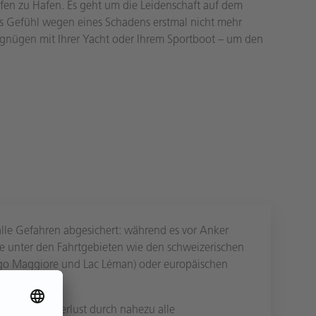
afen zu Hafen. Es geht um die Leidenschaft auf dem
s Gefühl wegen eines Schadens erstmal nicht mehr
gnügen mit Ihrer Yacht oder Ihrem Sportboot – um den
alle Gefahren abgesichert: während es vor Anker
Sie unter den Fahrtgebieten wie den schweizerischen
ago Maggiore und Lac Léman) oder europäischen
wählen.
törung oder Verlust durch nahezu alle