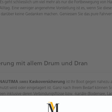
 Es geht schliesslich um viel mehr als nur die Fortbewegung von H
ltag. Eine weniger angenehme Vorstellung ist es, wenn Sie diese
 darüber keine Gedanken machen. Geniessen Sie das pure Fahrver
cherung mit allem Drum und Dran
NAUTIMA
Kaskoversicherung
ist Ihr Boot gegen nahezu 
SWISS
enutzt wird oder eingelagert ist. Ganz nach Ihrem Bedarf können 
een inklusive deren Verbindungsflüsse bzw. -kanäle (Bodensee, L
ewässern, Nord- und Ostsee, Mittelmeer oder östlichem Atlantik 
AUTIMA
Kaskoversicherung
leistet bei Beschädigung, Zers
SWISS