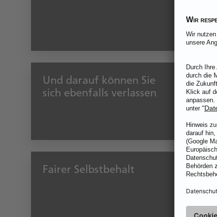
Ereignis
Me
Und darauf können Sie
Bei ein
sich ebenfalls verlassen
zum Beis
Me
Fairer Selbstbehalt
Bei Tota